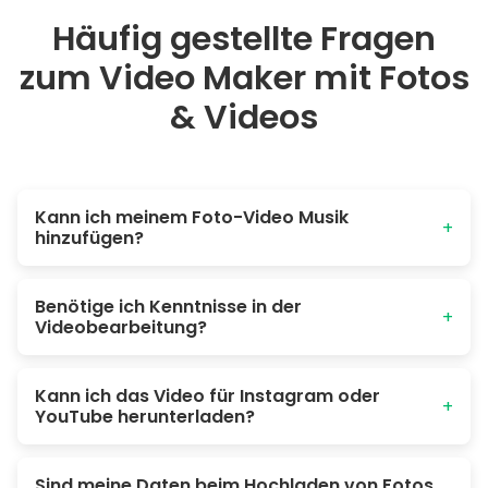
Häufig gestellte Fragen
zum Video Maker mit Fotos
& Videos
Kann ich meinem Foto-Video Musik
+
hinzufügen?
Ja. Poindeo bietet eine integrierte Musikbibliothek, oder Sie
Benötige ich Kenntnisse in der
können Ihr eigenes Audio hochladen oder direkt über Ihr
+
Videobearbeitung?
Mikrofon aufnehmen. Es werden mehrere Audiospuren
unterstützt.
Überhaupt nicht. Die Benutzeroberfläche von Poindeo ist
Kann ich das Video für Instagram oder
für Anfänger konzipiert - einfach klicken und erstellen.
+
YouTube herunterladen?
Effekte werden automatisch angewendet.
Ja. Wählen Sie ein passendes Seitenverhältnis und
Sind meine Daten beim Hochladen von Fotos
exportieren Sie das Video dann als hochwertiges MP4, um