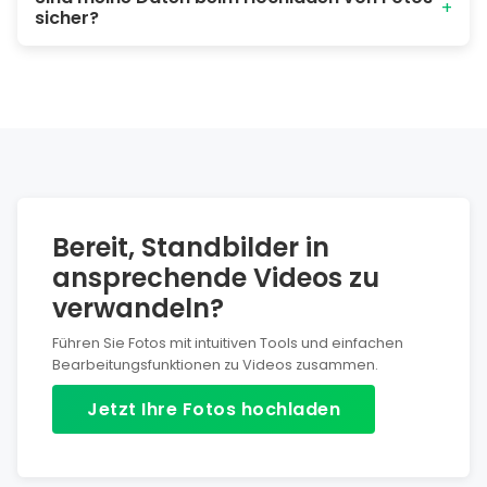
+
sicher?
es einfach auf jeder Plattform zu teilen.
Ja. Die gesamte Verarbeitung findet lokal auf Ihrem Gerät
statt. Es wird nichts auf irgendwelche Server hochgeladen.
Bereit, Standbilder in
ansprechende Videos zu
verwandeln?
Führen Sie Fotos mit intuitiven Tools und einfachen
Bearbeitungsfunktionen zu Videos zusammen.
Jetzt Ihre Fotos hochladen