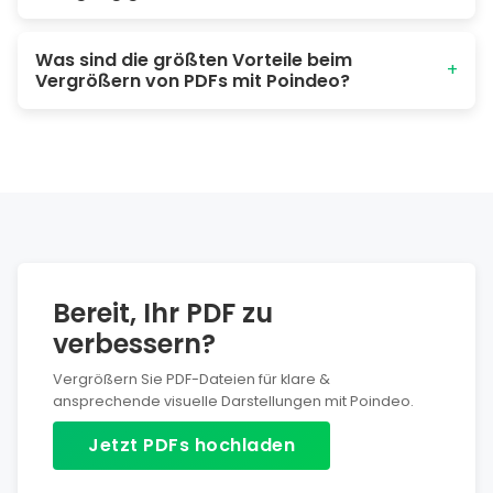
Wählen Sie den Zoompunkt aus und drücken Sie die
Was sind die größten Vorteile beim
Rücktaste (Backspace) oder klicken Sie auf die Löschen-
+
Vergrößern von PDFs mit Poindeo?
Schaltfläche, um die Bearbeitung rückgängig zu machen.
Poindeo ist ein browserbasiertes Tool, das sicher und
einfach zu bedienen ist. Keine technischen Kenntnisse
erforderlich, aber ein professionelles Ergebnis.
Bereit, Ihr PDF zu
verbessern?
Vergrößern Sie PDF-Dateien für klare &
ansprechende visuelle Darstellungen mit Poindeo.
Jetzt PDFs hochladen