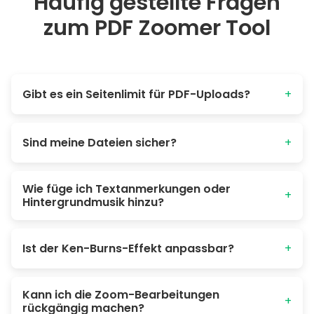
Häufig gestellte Fragen
zum PDF Zoomer Tool
Gibt es ein Seitenlimit für PDF-Uploads?
+
Es gibt kein Limit für PDF-Uploads. Wenn die Seitenanzahl
jedoch einen bestimmten Wert erreicht, wird die
Sind meine Dateien sicher?
+
Verarbeitungsgeschwindigkeit beeinträchtigt. Bei Fragen
können Sie uns gerne kontaktieren.
Die gesamte Verarbeitung erfolgt browserseitig. Poindeo
Wie füge ich Textanmerkungen oder
speichert keine Daten.
+
Hintergrundmusik hinzu?
Wählen Sie den Cursorpunkt auf dem PDF aus und tippen
Sie unter „Text hinzufügen“. Tippen Sie auf Audio, klicken Sie
Ist der Ken-Burns-Effekt anpassbar?
+
auf die Hinzufügen-Schaltfläche oder laden Sie Ihre
Audiodatei als Hintergrundmusik hoch.
Ja, Sie können Fokusbereiche, Zoomstufe,
Kann ich die Zoom-Bearbeitungen
Bewegungsgeschwindigkeit und mehr anpassen.
+
rückgängig machen?