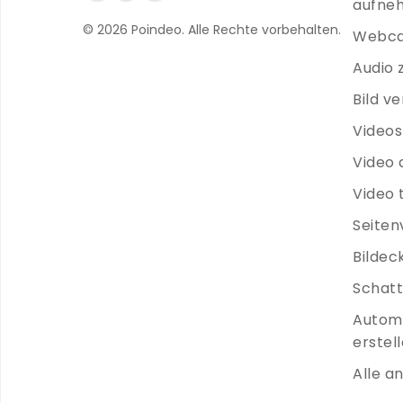
aufne
© 2026 Poindeo. Alle Rechte vorbehalten.
Webca
Audio 
Bild v
Video
Video 
Video 
Seiten
Bildec
Schatt
Automa
erstel
Alle a