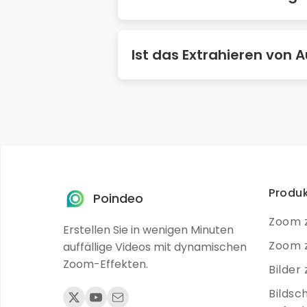
Der Audio-Extraktor von Poindeo
Ist das Extrahieren von 
Es ist legal, Audio aus Ihren ei
an die DMCA-Richtlinien.
Produ
Poindeo
Zoom z
Erstellen Sie in wenigen Minuten
Zoom z
auffällige Videos mit dynamischen
Zoom-Effekten.
Bilder
Bildsc