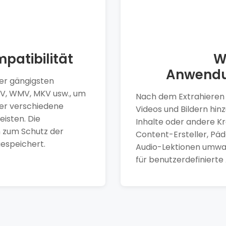
patibilität
W
Anwendu
der gängigsten
OV, WMV, MKV usw., um
Nach dem Extrahieren 
ber verschiedene
Videos und Bildern hin
isten. Die
Inhalte oder andere Kr
 zum Schutz der
Content-Ersteller, Päd
gespeichert.
Audio-Lektionen umwan
für benutzerdefiniert