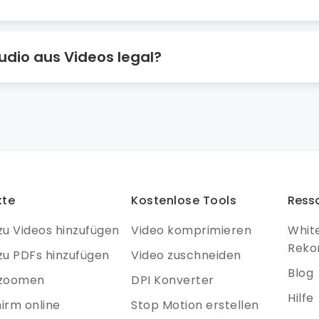
 kann Videos mit einer Größe von bis zu 500 MB verarbei
Audio aus Videos legal?
genen Videos und nicht urheberrechtlich geschützten Videos
kte
Kostenlose Tools
Ress
u Videos hinzufügen
Video komprimieren
Whit
Reko
u PDFs hinzufügen
Video zuschneiden
Blog
 zoomen
DPI Konverter
Hilfe
hirm online
Stop Motion erstellen