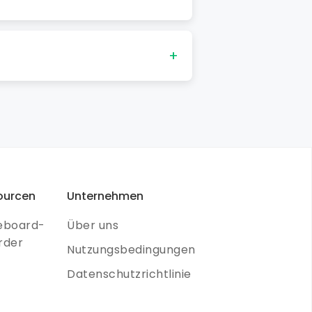
ten.
+
 zu extrahieren. Wir halten uns
ourcen
Unternehmen
eboard-
Über uns
rder
Nutzungsbedingungen
Datenschutzrichtlinie