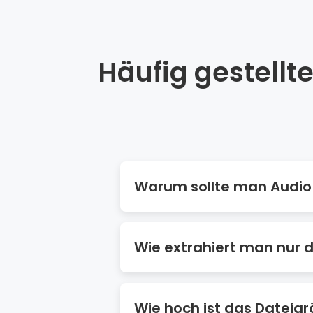
Häufig gestellt
Warum sollte man Audio 
Das Extrahieren von Audio aus Vid
einige Plattformen nur Audiodate
Wie extrahiert man nur 
andere Videos usw.
Ein Online-Audio-Extraktor ist d
Kompatibilität, schnelle Verarbei
Wie hoch ist das Dateigr