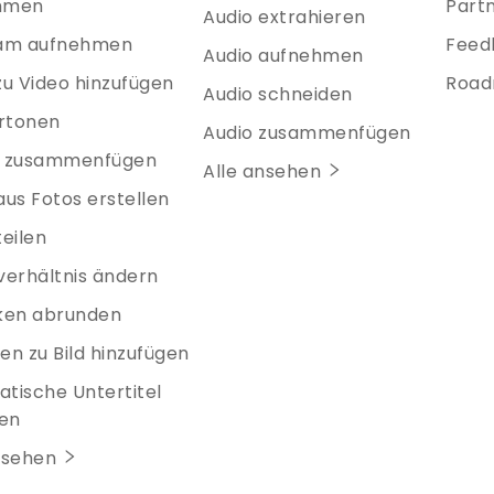
hmen
Part
Audio extrahieren
m aufnehmen
Feed
Audio aufnehmen
zu Video hinzufügen
Roa
Audio schneiden
ertonen
Audio zusammenfügen
s zusammenfügen
Alle ansehen
aus Fotos erstellen
teilen
verhältnis ändern
ken abrunden
en zu Bild hinzufügen
tische Untertitel
len
nsehen