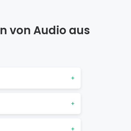
en von Audio aus
+
n. Beispielsweise akzeptieren
en Audiobearbeitung oder für
+
plattformübergreifende
+