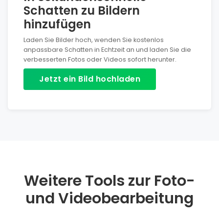
3D-artiger Schatten
: Mittlere Deckkraft, geringe
Schatten zu Bildern
Unschärfe, hoher Versatz – erweckt den Eindruck, dass
hinzufügen
das Objekt schwebt oder sich vom Hintergrund abhebt,
wodurch Tiefe entsteht.
Laden Sie Bilder hoch, wenden Sie kostenlos
anpassbare Schatten in Echtzeit an und laden Sie die
verbesserten Fotos oder Videos sofort herunter.
Jetzt ein Bild hochladen
Weitere Tools zur Foto-
und Videobearbeitung