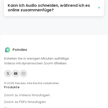
Sie können Dateien bis zu 500 MB hochladen, und es gibt
verbinden.
Kann ich Audio schneiden, während ich es
keine Begrenzung für die Anzahl der Uploads.
+
online zusammenfüge?
Ja, Sie können den Anfang oder das Ende Ihrer Audioclips
direkt im Editor zuschneiden, bevor Sie sie
zusammenfügen.
Poindeo
Erstellen Sie in wenigen Minuten auffällige
Videos mit dynamischen Zoom-Effekten.
© 2026 Poindeo. Alle Rechte vorbehalten.
Produkte
Zoom zu Videos hinzufügen
Zoom zu PDFs hinzufügen