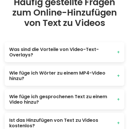
Häufig gestellte Fragen
zum Online-Hinzufügen
von Text zu Videos
Was sind die Vorteile von Video-Text-
+
Overlays?
Text macht Ihre Inhalte anschaulicher, zugänglicher und
Wie füge ich Wörter zu einem MP4-Video
ansprechender. Er hilft dabei, Sprache in Text
+
hinzu?
umzuwandeln, wichtige Funktionen zu erklären, wichtige
Schritte hervorzuheben und stellt sicher, dass Ihre
Botschaft auch ohne Ton verstanden wird.
Öffnen Sie einfach den Poindeo-Editor, laden Sie Ihre MP4-
Wie füge ich gesprochenen Text zu einem
Datei hoch und verwenden Sie das Untertitel-Panel, um
+
Video hinzu?
Ihren Text hinzuzufügen und zu gestalten. Keine
Softwareinstallation erforderlich.
Laden Sie ein Video mit Sprach-Voiceover in Poindeo hoch
Ist das Hinzufügen von Text zu Videos
oder nehmen Sie eines auf. Klicken Sie auf das Untertitel-
+
kostenlos?
Panel, wählen Sie „Automatischer Untertitel“ und