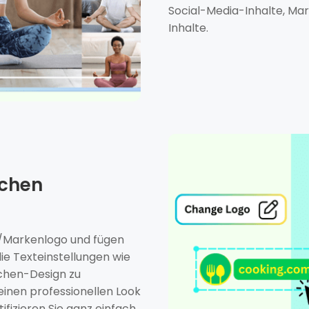
Social-Media-Inhalte, Ma
Inhalte.
ichen
es/Markenlogo und fügen
die Texteinstellungen wie
chen-Design zu
r einen professionellen Look
tifizieren Sie ganz einfach