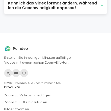
Kann ich das Videoformat ändern, während
ohne Wasserzeichen erhöhen oder verringern – laden Sie
+
ich die Geschwindigkeit anpasse?
einfach ein Video hoch und ändern Sie die
Geschwindigkeit sofort. Alle Ihre Daten sind sicher, da die
Videoverarbeitung ausschließlich in Ihrem Browser
Ja. Sie können das Originalformat beibehalten oder das
stattfindet.
Video als MP4, WEBM, AVI, MOV oder GIF exportieren.
Poindeo
Erstellen Sie in wenigen Minuten auffällige
Videos mit dynamischen Zoom-Effekten.
© 2026 Poindeo. Alle Rechte vorbehalten.
Produkte
Zoom zu Videos hinzufügen
Zoom zu PDFs hinzufügen
Bilder zoomen