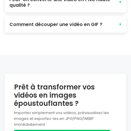
+
qualité ?
les détails avec voix off
et animations de zoom.
Oui. Vous pouvez choisir PNG, JPEG ou WEBP. PNG conserve
la qualité d’origine, et Poindeo ne compresse pas les
Comment découper une vidéo en GIF ?
+
images.
Poindeo propose aussi un convertisseur vidéo en GIF.
Divisez facilement des clips et exportez-les en GIF animés.
Prêt à transformer vos
vidéos en images
époustouflantes ?
Importez simplement vos vidéos, prévisualisez les
images et exportez-les en JPG/PNG/WEBP
immédiatement.