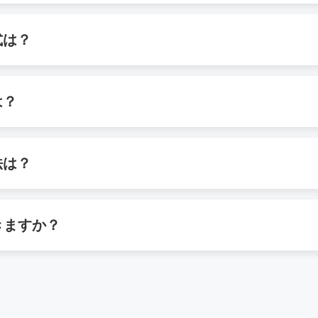
ブラウザ内で完結、サーバー送信はありません。あなただけが
式は？
主要音声、MOV・MP4・WEBMなど動画もOK。好きな音声形
は？
法は？
選択部分を抽出」→プレビュー後保存。指定部分だけを切り出
きますか？
維持します。ただし形式変換（例：WAV→MP3）は若干劣化