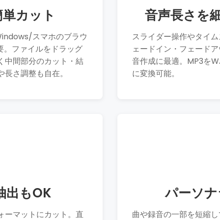
簡単カット
音声長さを
indows/スマホのブラウ
スライダー操作やタイム
要。ファイルをドラッグ
ェードイン・フェードア
く中間部分のカット・結
音作成に最適。MP3をW
や長さ調整も自在。
に変換可能。
抽出もOK
パーソナ
ォーマットにカット。直
曲や録音の一部を短縮し