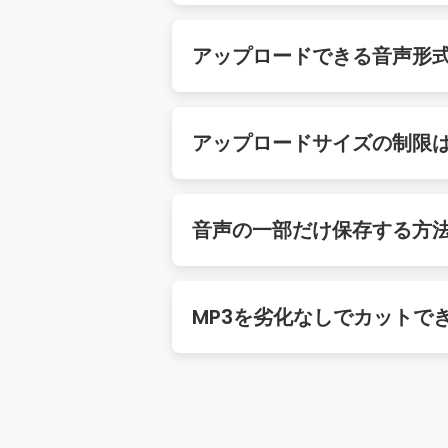
はい。すべてのMP3や音声処理は
アップロードできる音声形
MP3、WAV、WMA、OGGなど
アップロードサイズの制限
1ファイル最大500MBまで対応。
音声の一部だけ保存する方
開始・終了マーカーで範囲指定→「
MP3を劣化なしでカットで
はい。カット・トリムは元の音質を