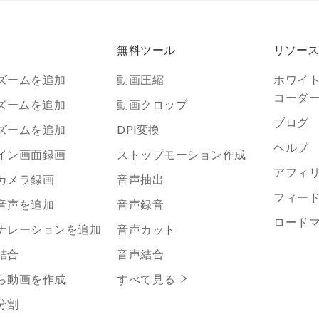
無料ツール
リソース
ズームを追加
動画圧縮
ホワイ
コーダ
にズームを追加
動画クロップ
ブログ
ズームを追加
DPI変換
ヘルプ
イン画面録画
ストップモーション作成
アフィ
カメラ録画
音声抽出
フィー
音声を追加
音声録音
ロード
ナレーションを追加
音声カット
結合
音声結合
ら動画を作成
すべて見る
分割