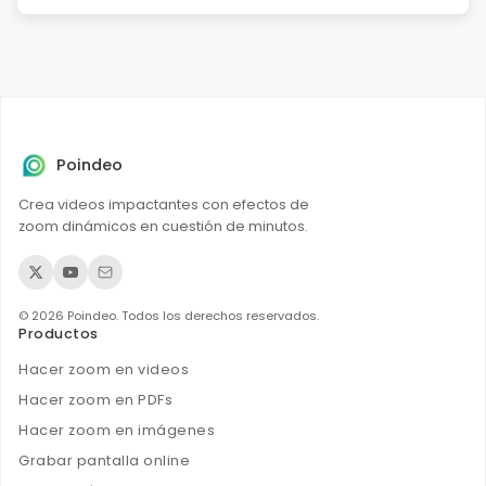
para cambiar la parte visible > Exporta el video recortado.
Esta herramienta también permite recortar tu video a
Sube tu video > Elige 16:9 para YouTube o 3:2 para YouTube
cualquier otra relación de aspecto cuadrada, vertical u
Shorts > Arrastra los controles para ajustar la imagen
horizontal, como 16:9, 1:1, 4:3, 2:1, 21:9 y más.
visible > Selecciona el formato MP4 preferido de YouTube
> Expórtalo.
Poindeo
Crea videos impactantes con efectos de
zoom dinámicos en cuestión de minutos.
© 2026 Poindeo. Todos los derechos reservados.
Productos
Hacer zoom en videos
Hacer zoom en PDFs
Hacer zoom en imágenes
Grabar pantalla online