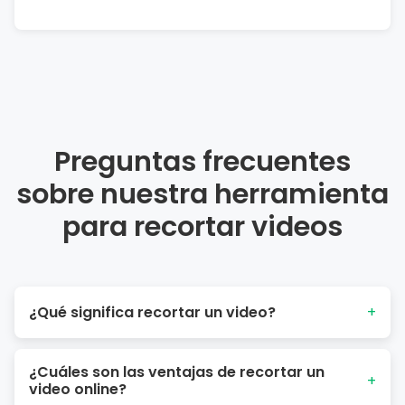
Preguntas frecuentes
sobre nuestra herramienta
para recortar videos
¿Qué significa recortar un video?
+
Recortar un video generalmente significa eliminar algunos
¿Cuáles son las ventajas de recortar un
o todos los bordes de un clip de video, dejando solo la
+
video online?
parte más importante. Por lo tanto, te permite transformar