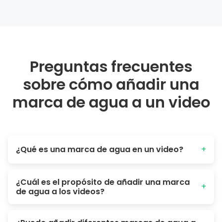
Preguntas frecuentes
sobre cómo añadir una
marca de agua a un video
¿Qué es una marca de agua en un video?
+
Una marca de agua es una imagen, logotipo o texto
¿Cuál es el propósito de añadir una marca
incrustado en un video que se utiliza para identificar a su
+
de agua a los videos?
creador. Puede colocarse en la esquina inferior derecha
del video o en cualquier lugar usando Poindeo. El
propósito principal de poner marcas de agua en los
Hay diferentes propósitos para añadir marcas de agua a
videos es la protección de los derechos de autor y evitar